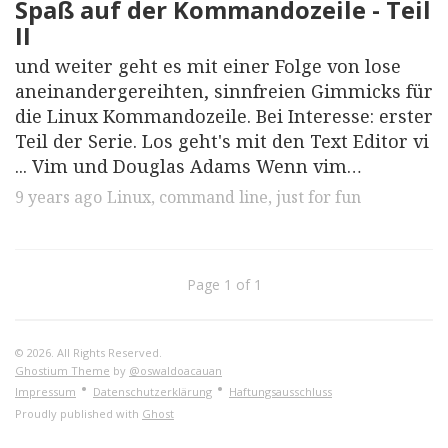
Spaß auf der Kommandozeile - Teil
II
und weiter geht es mit einer Folge von lose
aneinandergereihten, sinnfreien Gimmicks für
die Linux Kommandozeile. Bei Interesse: erster
Teil der Serie. Los geht's mit den Text Editor vi
... Vim und Douglas Adams Wenn vim…
9 years ago
Linux
,
command line
,
just for fun
Page 1 of 1
© 2026. All Rights Reserved.
Ghostium Theme
by
@oswaldoacauan
•
•
Impressum
Datenschutzerklärung
Haftungsausschluss
Proudly published with
Ghost