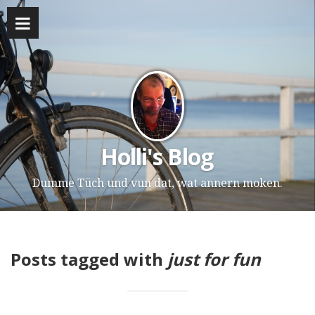
Holli's Blog
Dumme Tüch und vun dat, wat annern moken.
Posts tagged with
just for fun