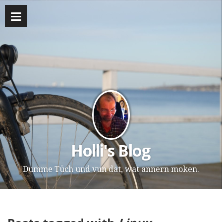
Holli's Blog
Dumme Tüch und vun dat, wat annern moken.