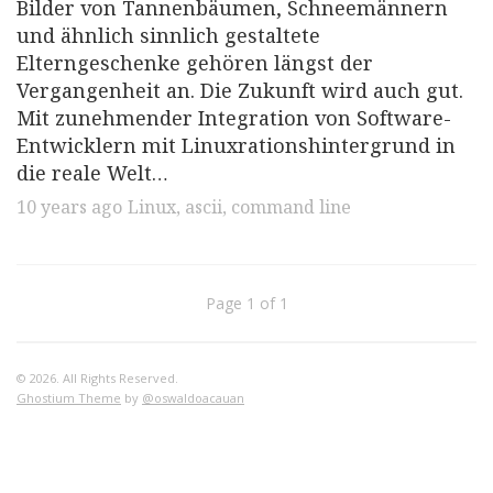
Bilder von Tannenbäumen, Schneemännern
und ähnlich sinnlich gestaltete
Elterngeschenke gehören längst der
Vergangenheit an. Die Zukunft wird auch gut.
Mit zunehmender Integration von Software-
Entwicklern mit Linuxrationshintergrund in
die reale Welt…
10 years ago
Linux
,
ascii
,
command line
Page 1 of 1
© 2026. All Rights Reserved.
Ghostium Theme
by
@oswaldoacauan
•
•
Impressum
Datenschutzerklärung
Haftungsausschluss
Proudly published with
Ghost